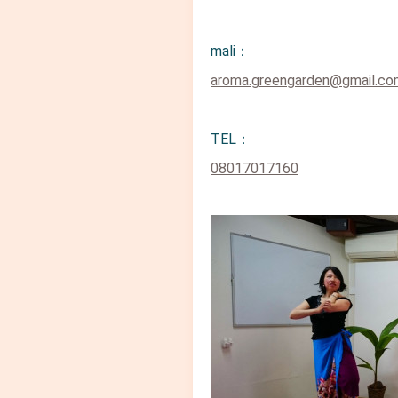
mali：
aroma.greengarden@gmail.co
TEL：
08017017160